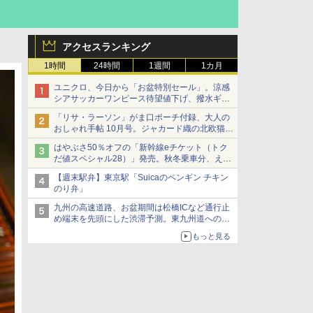
アクセスランキング
1時間
24時間
1週間
1カ月
ユニクロ、今日から「お盆特別セール」。涼感
シアサッカーワンピース待望値下げ、撥水ギア
ショーツは1990円に
「リサ・ラーソン」がま口ポーチ付録、大人の
おしゃれ手帖 10月号。ジャカード織の北欧猫デ
ザイン
はやぶさ50％オフの「新幹線eチケット（トク
だ値スペシャル28）」発売。秋冬乗車分、えき
ねっと限定
【週末駅弁】東京駅「Suicaのペンギン チキン
のり弁」
九州の高速道路、お盆期間は松橋ICなど通行止
め端末を先頭にした渋滞予測。東九州道への迂
回は料金調整を実施
もっと見る