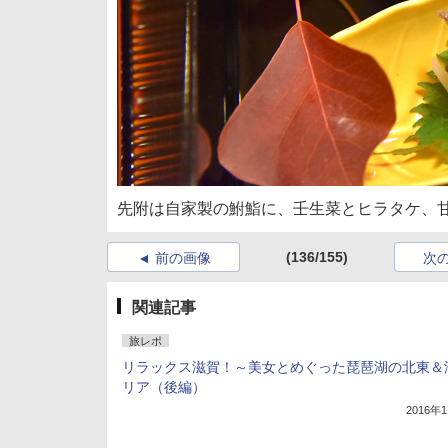
先附は自家製の鮒鮨に、壬生菜とヒラタケ、
(136/155)
前の画像
次
関連記事
旅レポ
リラックス滋賀！～美女とめぐった琵琶湖の北東＆
リア（後編）
2016年