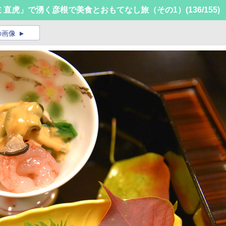
主 直虎」で湧く彦根で美食とおもてなし旅（その1）
(136/155)
の画像