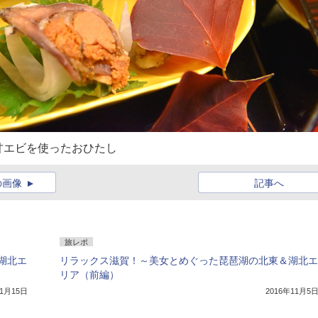
甘エビを使ったおひたし
の画像
記事へ
旅レポ
湖北エ
リラックス滋賀！～美女とめぐった琵琶湖の北東＆湖北エ
リア（前編）
11月15日
2016年11月5