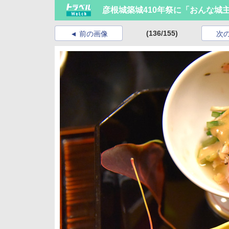
彦根城築城410年祭に「おんな城
(136/155)
前の画像
次