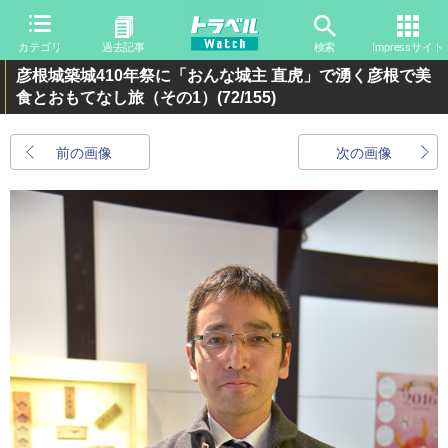
カテゴリ
過去記事
検索
Impressサイト
彦根城築城410年祭に「おんな城主 直虎」で湧く彦根で美
食とおもてなし旅（その1）
(72/155)
前の画像
次の画像