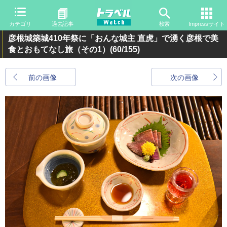
カテゴリ
過去記事
検索
Impressサイト
彦根城築城410年祭に「おんな城主 直虎」で湧く彦根で美
食とおもてなし旅（その1）
(60/155)
前の画像
次の画像