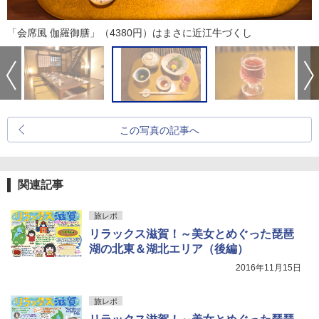
「会席風 伽羅御膳」（4380円）はまさに近江牛づくし
この写真の記事へ
関連記事
旅レポ
リラックス滋賀！～美女とめぐった琵琶
湖の北東＆湖北エリア（後編）
2016年11月15日
旅レポ