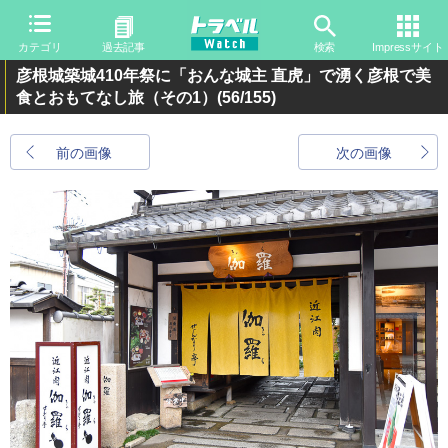
カテゴリ
過去記事
検索
Impressサイト
彦根城築城410年祭に「おんな城主 直虎」で湧く彦根で美
食とおもてなし旅（その1）
(56/155)
前の画像
次の画像