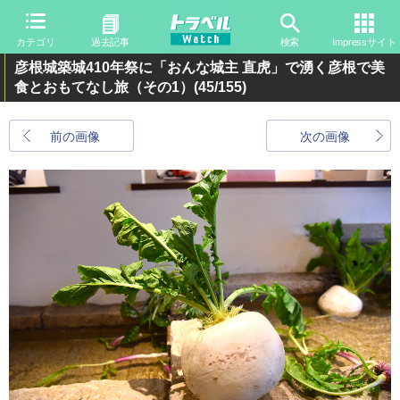
カテゴリ
過去記事
検索
Impressサイト
彦根城築城410年祭に「おんな城主 直虎」で湧く彦根で美
食とおもてなし旅（その1）
(45/155)
前の画像
次の画像