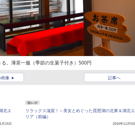
る。薄茶一服（季節の生菓子付き）500円
の画像
記事へ
旅レポ
湖北エ
リラックス滋賀！～美女とめぐった琵琶湖の北東＆湖北エ
リア（前編）
11月15日
2016年11月5