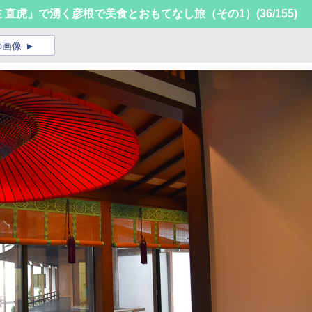
主 直虎」で湧く彦根で美食とおもてなし旅（その1）
(36/155)
の画像