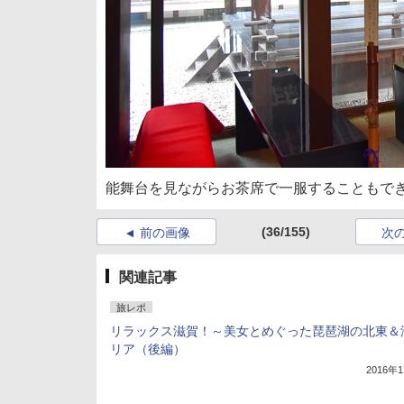
能舞台を見ながらお茶席で一服することもでき
(36/155)
前の画像
次
関連記事
旅レポ
リラックス滋賀！～美女とめぐった琵琶湖の北東＆
リア（後編）
2016年