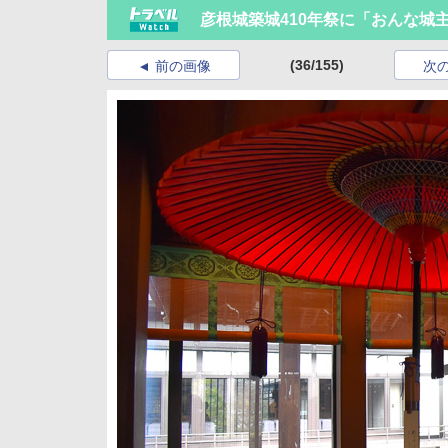
彦根城築城410年祭に「おんな城
(36/155)
前の画像
次