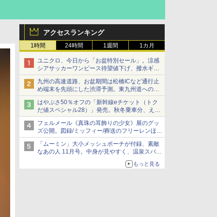
アクセスランキング
1時間
24時間
1週間
1カ月
ユニクロ、今日から「お盆特別セール」。涼感
シアサッカーワンピース待望値下げ、撥水ギア
ショーツは1990円に
九州の高速道路、お盆期間は松橋ICなど通行止
め端末を先頭にした渋滞予測。東九州道への迂
回は料金調整を実施
はやぶさ50％オフの「新幹線eチケット（トク
だ値スペシャル28）」発売。秋冬乗車分、えき
ねっと限定
フェルメール《真珠の耳飾りの少女》展のグッ
ズ公開。図録/ミッフィー/葬送のフリーレンほ
か、注目ブランドコラボが実現
「ムーミン」大小メッシュポーチが付録、素敵
なあの人 11月号。中身が見やすく、温泉スパに
も使える
もっと見る