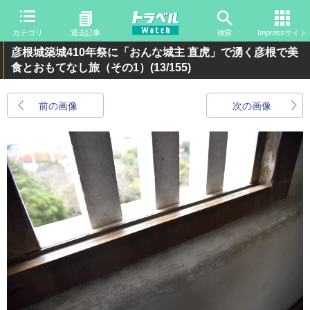
カテゴリ
過去記事
検索
Impressサイト
彦根城築城410年祭に「おんな城主 直虎」で湧く彦根で美
食とおもてなし旅（その1）
(13/155)
前の画像
次の画像