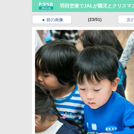
羽田空港でJALが園児とクリスマ
(23/51)
前の画像
次