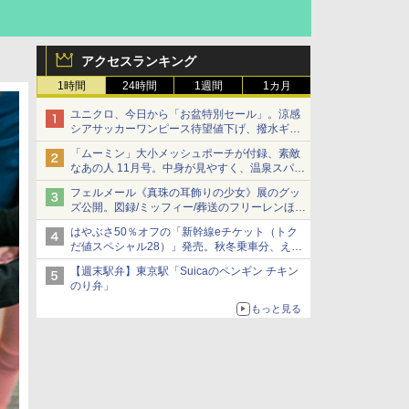
アクセスランキング
1時間
24時間
1週間
1カ月
ユニクロ、今日から「お盆特別セール」。涼感
シアサッカーワンピース待望値下げ、撥水ギア
ショーツは1990円に
「ムーミン」大小メッシュポーチが付録、素敵
なあの人 11月号。中身が見やすく、温泉スパに
も使える
フェルメール《真珠の耳飾りの少女》展のグッ
ズ公開。図録/ミッフィー/葬送のフリーレンほ
か、注目ブランドコラボが実現
はやぶさ50％オフの「新幹線eチケット（トク
だ値スペシャル28）」発売。秋冬乗車分、えき
ねっと限定
【週末駅弁】東京駅「Suicaのペンギン チキン
のり弁」
もっと見る