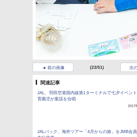
(23/51)
前の画像
次
関連記事
JAL、羽田空港国内線第1ターミナルで七夕イベン
育園児が童謡を合唱
201
JALパック、海外ツアー「4月からの旅」をJMB会