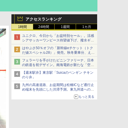
アクセスランキング
1時間
24時間
1週間
1カ月
ユニクロ、今日から「お盆特別セール」。涼感
シアサッカーワンピース待望値下げ、撥水ギア
ショーツは1990円に
はやぶさ50％オフの「新幹線eチケット（トク
だ値スペシャル28）」発売。秋冬乗車分、えき
ねっと限定
フェラーリを手がけたピニンファリーナ、日本
の鉄道を初デザイン。南海電鉄が新たな「空港
特急」をなにわ筋線へ導入
【週末駅弁】東京駅「Suicaのペンギン チキン
のり弁」
九州の高速道路、お盆期間は松橋ICなど通行止
め端末を先頭にした渋滞予測。東九州道への迂
回は料金調整を実施
もっと見る