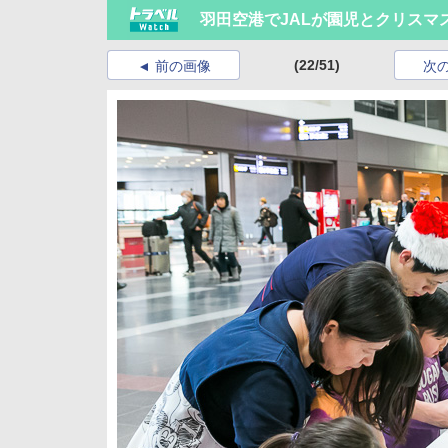
羽田空港でJALが園児とクリスマ
(22/51)
前の画像
次