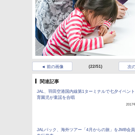
(22/51)
前の画像
次
関連記事
JAL、羽田空港国内線第1ターミナルで七夕イベン
育園児が童謡を合唱
201
JALパック、海外ツアー「4月からの旅」をJMB会