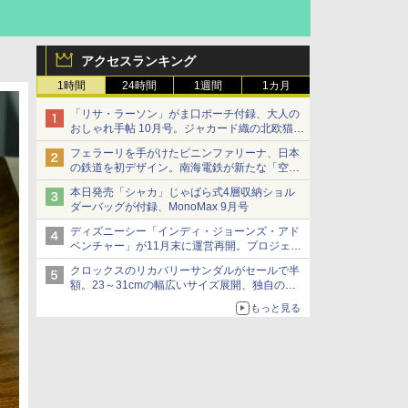
アクセスランキング
1時間
24時間
1週間
1カ月
「リサ・ラーソン」がま口ポーチ付録、大人の
おしゃれ手帖 10月号。ジャカード織の北欧猫デ
ザイン
フェラーリを手がけたピニンファリーナ、日本
の鉄道を初デザイン。南海電鉄が新たな「空港
特急」をなにわ筋線へ導入
本日発売「シャカ」じゃばら式4層収納ショル
ダーバッグが付録、MonoMax 9月号
ディズニーシー「インディ・ジョーンズ・アド
ベンチャー」が11月末に運営再開。プロジェク
ションマッピングを追加、DPAは1500円
クロックスのリカバリーサンダルがセールで半
額。23～31cmの幅広いサイズ展開、独自のク
ッション素材を採用
もっと見る