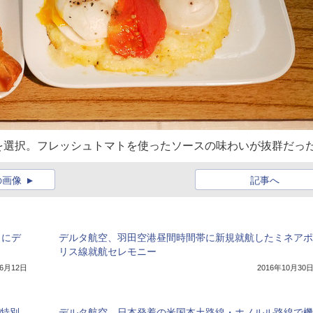
を選択。フレッシュトマトを使ったソースの味わいが抜群だっ
の画像
記事へ
日にデ
デルタ航空、羽田空港昼間時間帯に新規就航したミネアポ
リス線就航セレモニー
年6月12日
2016年10月30
を特別
デルタ航空、日本発着の米国本土路線・ホノルル路線で機