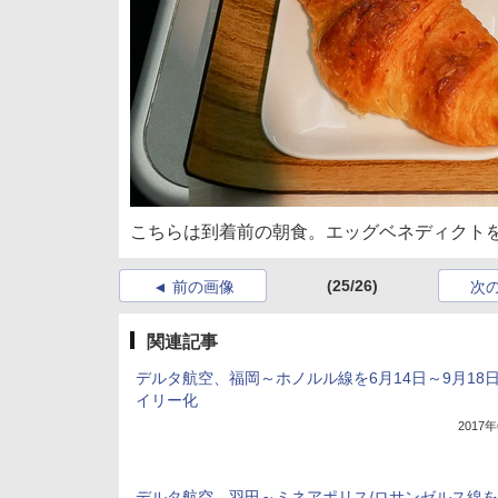
こちらは到着前の朝食。エッグベネディクト
(25/26)
前の画像
次
関連記事
デルタ航空、福岡～ホノルル線を6月14日～9月18
イリー化
2017
デルタ航空、羽田～ミネアポリス/ロサンゼルス線