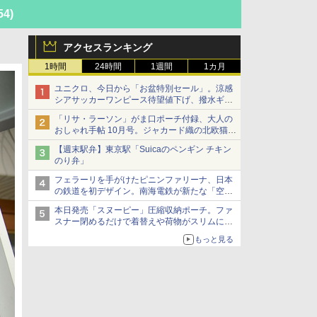
54)
アクセスランキング
1時間
24時間
1週間
1カ月
ユニクロ、今日から「お盆特別セール」。涼感
シアサッカーワンピース待望値下げ、撥水ギア
ショーツは1990円に
「リサ・ラーソン」がま口ポーチ付録、大人の
おしゃれ手帖 10月号。ジャカード織の北欧猫デ
ザイン
【週末駅弁】東京駅「Suicaのペンギン チキン
のり弁」
フェラーリを手がけたピニンファリーナ、日本
の鉄道を初デザイン。南海電鉄が新たな「空港
特急」をなにわ筋線へ導入
本日発売「スヌーピー」圧縮収納ポーチ。ファ
スナー閉めるだけで着替えや荷物がスリムにま
とまる
もっと見る