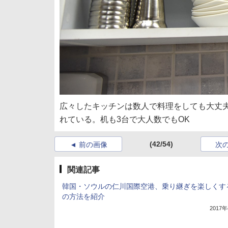
広々したキッチンは数人で料理をしても大丈
れている。机も3台で大人数でもOK
(42/54)
前の画像
次
関連記事
韓国・ソウルの仁川国際空港、乗り継ぎを楽しくす
の方法を紹介
2017