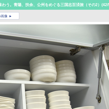
味わう。青陽、扶余、公州をめぐる三国志百済旅（その2）
(42/
の画像