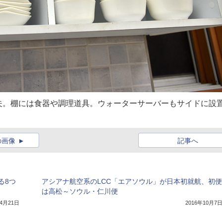
夫。棚には食器や調理道具。ウォーターサーバーもサイドに設
の画像
記事へ
る8つ
アシアナ航空系のLCC「エアソウル」が日本初就航、初便
は高松～ソウル・仁川便
年4月21日
2016年10月7