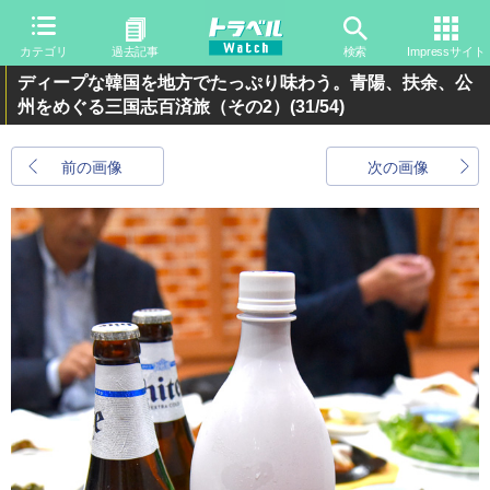
カテゴリ
過去記事
検索
Impressサイト
ディープな韓国を地方でたっぷり味わう。青陽、扶余、公
州をめぐる三国志百済旅（その2）
(31/54)
前の画像
次の画像