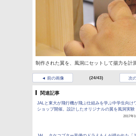
制作された翼を、風洞にセットして揚力を計測
(24/43)
前の画像
次
関連記事
JALと東大が飛行機が飛ぶ仕組みを学ぶ中学生向け
ショップ開催。設計したオリジナルの翼を風洞実験
2017年
JAL、タケコプター装備のドラえもんが描かれた「JA