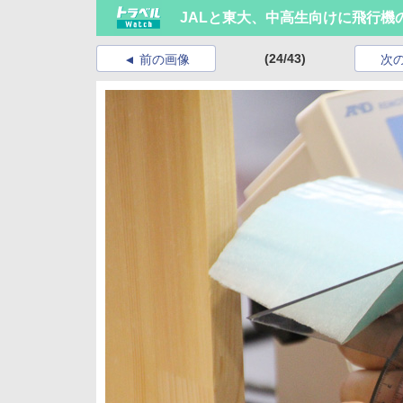
JALと東大、中高生向けに飛行機
(24/43)
前の画像
次