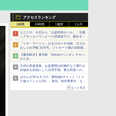
アクセスランキング
1時間
24時間
1週間
1カ月
ユニクロ、今日から「お盆特別セール」。涼感
シアサッカーワンピース待望値下げ、撥水ギア
ショーツは1990円に
「リサ・ラーソン」がま口ポーチ付録、大人の
おしゃれ手帖 10月号。ジャカード織の北欧猫デ
ザイン
【週末駅弁】東京駅「Suicaのペンギン チキン
のり弁」
九州の高速道路、お盆期間は松橋ICなど通行止
め端末を先頭にした渋滞予測。東九州道への迂
回は料金調整を実施
はやぶさ50％オフの「新幹線eチケット（トク
だ値スペシャル28）」発売。秋冬乗車分、えき
ねっと限定
もっと見る