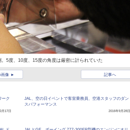
。5度、10度、15度の角度は厳密に計られていた
の画像
記事へ
ワーク
JAL、空の日イベントで客室乗務員、空港スタッフのダン
スパフォーマンス
10月17日
2016年9月28
L ド
JALとGE、ボーイング 777-300ER型機のエンジンにオリ