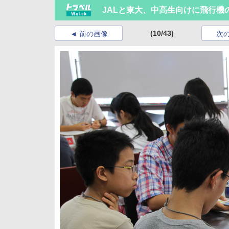
JALと東大、中高生向けに飛行機
(10/43)
前の画像
次