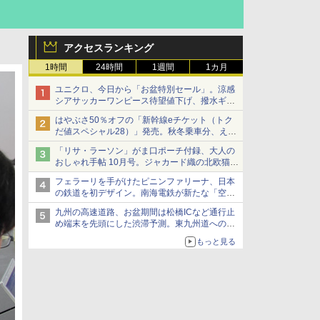
アクセスランキング
1時間
24時間
1週間
1カ月
ユニクロ、今日から「お盆特別セール」。涼感
シアサッカーワンピース待望値下げ、撥水ギア
ショーツは1990円に
はやぶさ50％オフの「新幹線eチケット（トク
だ値スペシャル28）」発売。秋冬乗車分、えき
ねっと限定
「リサ・ラーソン」がま口ポーチ付録、大人の
おしゃれ手帖 10月号。ジャカード織の北欧猫デ
ザイン
フェラーリを手がけたピニンファリーナ、日本
の鉄道を初デザイン。南海電鉄が新たな「空港
特急」をなにわ筋線へ導入
九州の高速道路、お盆期間は松橋ICなど通行止
め端末を先頭にした渋滞予測。東九州道への迂
回は料金調整を実施
もっと見る