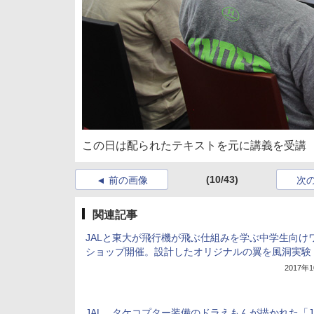
この日は配られたテキストを元に講義を受講
(10/43)
前の画像
次
関連記事
JALと東大が飛行機が飛ぶ仕組みを学ぶ中学生向け
ショップ開催。設計したオリジナルの翼を風洞実験
2017年
JAL、タケコプター装備のドラえもんが描かれた「JA