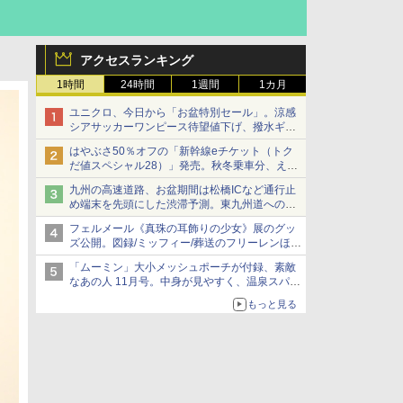
アクセスランキング
1時間
24時間
1週間
1カ月
ユニクロ、今日から「お盆特別セール」。涼感
シアサッカーワンピース待望値下げ、撥水ギア
ショーツは1990円に
はやぶさ50％オフの「新幹線eチケット（トク
だ値スペシャル28）」発売。秋冬乗車分、えき
ねっと限定
九州の高速道路、お盆期間は松橋ICなど通行止
め端末を先頭にした渋滞予測。東九州道への迂
回は料金調整を実施
フェルメール《真珠の耳飾りの少女》展のグッ
ズ公開。図録/ミッフィー/葬送のフリーレンほ
か、注目ブランドコラボが実現
「ムーミン」大小メッシュポーチが付録、素敵
なあの人 11月号。中身が見やすく、温泉スパに
も使える
もっと見る