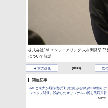
株式会社JALエンジニアリング 人材開発部 
について解説
(8/33)
前の画像
次
関連記事
JALと東大が飛行機が飛ぶ仕組みを学ぶ中学生向け
ショップ開催。設計したオリジナルの翼を風洞実験
2017年