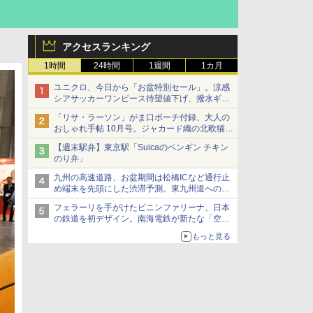
アクセスランキング
1時間
24時間
1週間
1カ月
ユニクロ、今日から「お盆特別セール」。涼感
シアサッカーワンピース待望値下げ、撥水ギア
ショーツは1990円に
「リサ・ラーソン」がま口ポーチ付録、大人の
おしゃれ手帖 10月号。ジャカード織の北欧猫デ
ザイン
【週末駅弁】東京駅「Suicaのペンギン チキン
のり弁」
九州の高速道路、お盆期間は松橋ICなど通行止
め端末を先頭にした渋滞予測。東九州道への迂
回は料金調整を実施
フェラーリを手がけたピニンファリーナ、日本
の鉄道を初デザイン。南海電鉄が新たな「空港
特急」をなにわ筋線へ導入
もっと見る