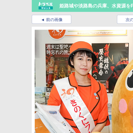
姫路城や淡路島の兵庫、水資源を
前の画像
次