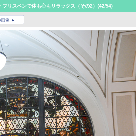
・ブリスベンで体も心もリラックス（その2）
(42/54)
の画像