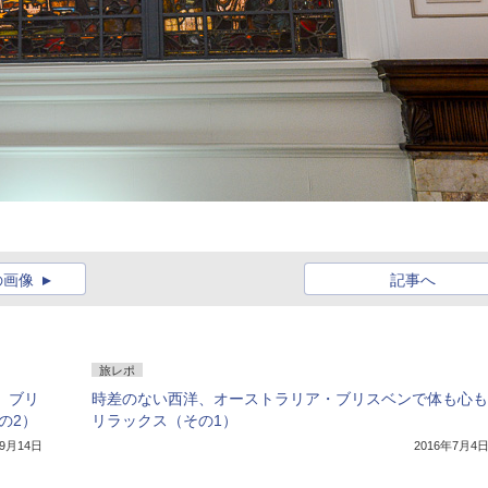
の画像
記事へ
旅レポ
 ブリ
時差のない西洋、オーストラリア・ブリスベンで体も心も
の2）
リラックス（その1）
年9月14日
2016年7月4