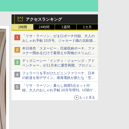
アクセスランキング
1時間
24時間
1週間
1カ月
「リサ・ラーソン」がま口ポーチ付録、大人の
おしゃれ手帖 10月号。ジャカード織の北欧猫デ
ザイン
本日発売「スヌーピー」圧縮収納ポーチ。ファ
スナー閉めるだけで着替えや荷物がスリムにま
とまる
ディズニーシー「インディ・ジョーンズ・アド
ベンチャー」が11月末に運営再開。プロジェク
ションマッピングを追加、DPAは1500円
フェラーリを手がけたピニンファリーナ、日本
の鉄道を初デザイン。南海電鉄が新たな「空港
特急」をなにわ筋線へ導入
「リサ・ラーソン」暮らし雑貨5点セット付
録、大人のおしゃれ手帖 10月号増刊。USBケー
ブルや缶ケースなど
もっと見る