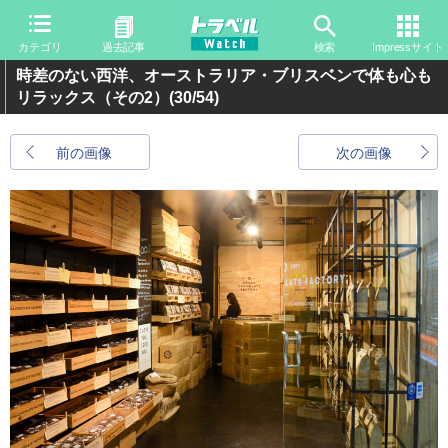
カテゴリ
過去記事
検索
Impressサイト
時差のない西洋、オーストラリア・ブリスベンで体も心も
リラックス（その2）
(30/54)
前の画像
次の画像