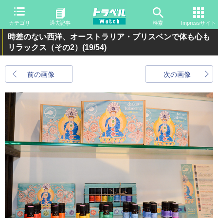
カテゴリ
過去記事
検索
Impressサイト
時差のない西洋、オーストラリア・ブリスベンで体も心も
リラックス（その2）
(19/54)
前の画像
次の画像