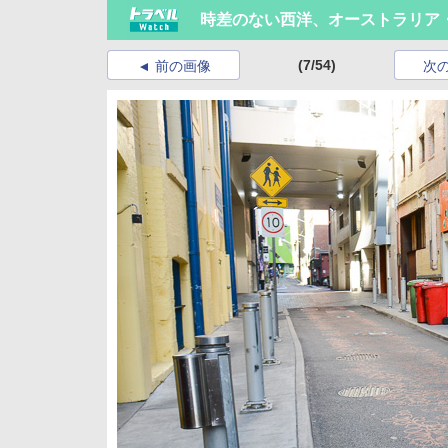
時差のない西洋、オーストラリア
(7/54)
前の画像
次