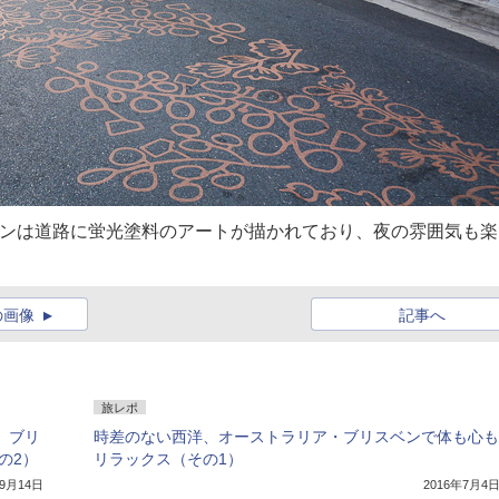
ット・レーンは道路に蛍光塗料のアートが描かれており、夜の雰囲気も
の画像
記事へ
旅レポ
 ブリ
時差のない西洋、オーストラリア・ブリスベンで体も心も
の2）
リラックス（その1）
年9月14日
2016年7月4