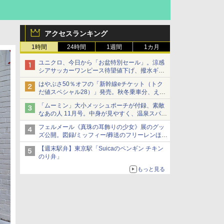
アクセスランキング
1時間
24時間
1週間
1カ月
ユニクロ、今日から「お盆特別セール」。涼感
シアサッカーワンピース待望値下げ、撥水ギア
ショーツは1990円に
はやぶさ50％オフの「新幹線eチケット（トク
だ値スペシャル28）」発売。秋冬乗車分、えき
ねっと限定
「ムーミン」大小メッシュポーチが付録、素敵
なあの人 11月号。中身が見やすく、温泉スパに
も使える
フェルメール《真珠の耳飾りの少女》展のグッ
ズ公開。図録/ミッフィー/葬送のフリーレンほ
か、注目ブランドコラボが実現
【週末駅弁】東京駅「Suicaのペンギン チキン
のり弁」
もっと見る