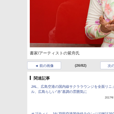
書家/アーティストの紫舟氏
(26/82)
前の画像
次
関連記事
JAL、広島空港の国内線サクララウンジを全面リニ
ル、広島らしい“赤”基調の雰囲気に
2017
オプティム、JAL羽田空港国内線ラウンジで雑誌25