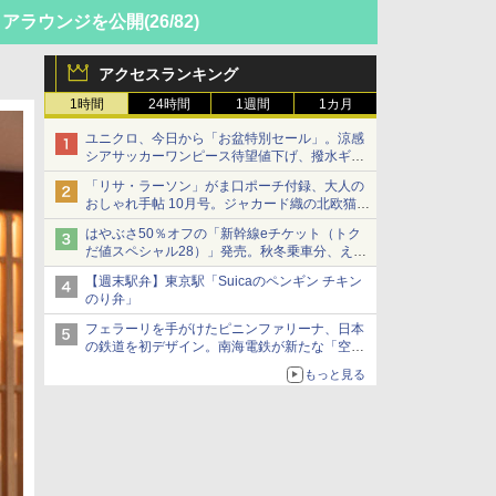
ミアラウンジを公開
(26/82)
アクセスランキング
1時間
24時間
1週間
1カ月
ユニクロ、今日から「お盆特別セール」。涼感
シアサッカーワンピース待望値下げ、撥水ギア
ショーツは1990円に
「リサ・ラーソン」がま口ポーチ付録、大人の
おしゃれ手帖 10月号。ジャカード織の北欧猫デ
ザイン
はやぶさ50％オフの「新幹線eチケット（トク
だ値スペシャル28）」発売。秋冬乗車分、えき
ねっと限定
【週末駅弁】東京駅「Suicaのペンギン チキン
のり弁」
フェラーリを手がけたピニンファリーナ、日本
の鉄道を初デザイン。南海電鉄が新たな「空港
特急」をなにわ筋線へ導入
もっと見る