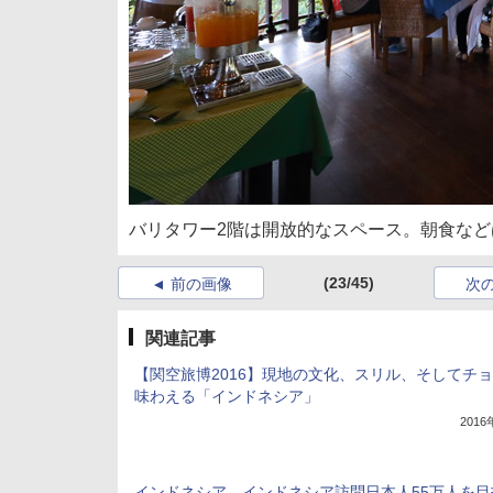
バリタワー2階は開放的なスペース。朝食な
(23/45)
前の画像
次
関連記事
【関空旅博2016】現地の文化、スリル、そしてチ
味わえる「インドネシア」
201
インドネシア、インドネシア訪問日本人55万人を目