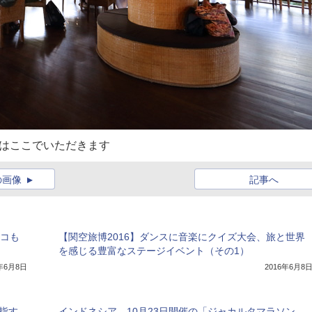
どはここでいただきます
の画像
記事へ
ョコも
【関空旅博2016】ダンスに音楽にクイズ大会、旅と世界
を感じる豊富なステージイベント（その1）
6年6月8日
2016年6月8
指す
インドネシア、10月23日開催の「ジャカルタマラソン