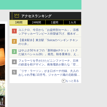
アクセスランキング
1時間
24時間
1週間
1カ月
ユニクロ、今日から「お盆特別セール」。涼感
シアサッカーワンピース待望値下げ、撥水ギア
ショーツは1990円に
【週末駅弁】東京駅「Suicaのペンギン チキン
のり弁」
はやぶさ50％オフの「新幹線eチケット（トク
だ値スペシャル28）」発売。秋冬乗車分、えき
ねっと限定
フェラーリを手がけたピニンファリーナ、日本
の鉄道を初デザイン。南海電鉄が新たな「空港
特急」をなにわ筋線へ導入
「リサ・ラーソン」がま口ポーチ付録、大人の
おしゃれ手帖 10月号。ジャカード織の北欧猫デ
ザイン
もっと見る