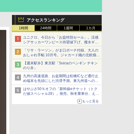
アクセスランキング
1時間
24時間
1週間
1カ月
ユニクロ、今日から「お盆特別セール」。涼感
シアサッカーワンピース待望値下げ、撥水ギア
ショーツは1990円に
「リサ・ラーソン」がま口ポーチ付録、大人の
おしゃれ手帖 10月号。ジャカード織の北欧猫デ
ザイン
【週末駅弁】東京駅「Suicaのペンギン チキン
のり弁」
九州の高速道路、お盆期間は松橋ICなど通行止
め端末を先頭にした渋滞予測。東九州道への迂
回は料金調整を実施
はやぶさ50％オフの「新幹線eチケット（トク
だ値スペシャル28）」発売。秋冬乗車分、えき
ねっと限定
もっと見る