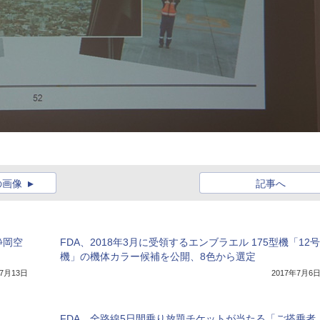
の画像
記事へ
静岡空
FDA、2018年3月に受領するエンブラエル 175型機「12号
機」の機体カラー候補を公開、8色から選定
年7月13日
2017年7月6
FDA、全路線5日間乗り放題チケットが当たる「ご搭乗者