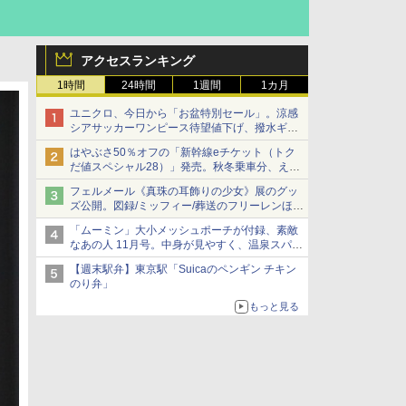
アクセスランキング
1時間
24時間
1週間
1カ月
ユニクロ、今日から「お盆特別セール」。涼感
シアサッカーワンピース待望値下げ、撥水ギア
ショーツは1990円に
はやぶさ50％オフの「新幹線eチケット（トク
だ値スペシャル28）」発売。秋冬乗車分、えき
ねっと限定
フェルメール《真珠の耳飾りの少女》展のグッ
ズ公開。図録/ミッフィー/葬送のフリーレンほ
か、注目ブランドコラボが実現
「ムーミン」大小メッシュポーチが付録、素敵
なあの人 11月号。中身が見やすく、温泉スパに
も使える
【週末駅弁】東京駅「Suicaのペンギン チキン
のり弁」
もっと見る