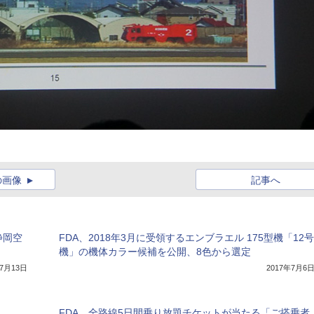
の画像
記事へ
静岡空
FDA、2018年3月に受領するエンブラエル 175型機「12号
機」の機体カラー候補を公開、8色から選定
年7月13日
2017年7月6
FDA、全路線5日間乗り放題チケットが当たる「ご搭乗者