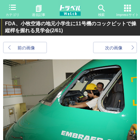
カテゴリ
過去記事
検索
Impressサイト
FDA、小牧空港の地元小学生に11号機のコックピットで操
縦桿を握れる見学会
(2/61)
前の画像
次の画像