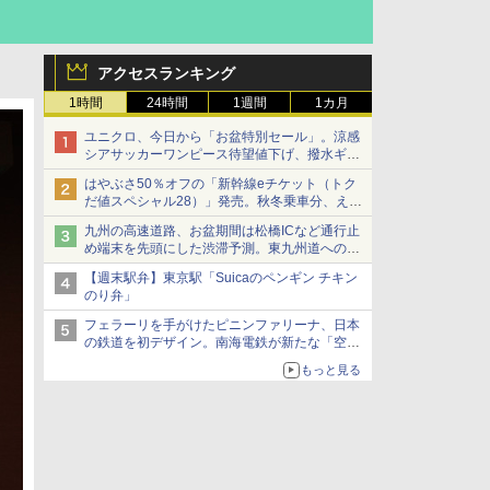
アクセスランキング
1時間
24時間
1週間
1カ月
ユニクロ、今日から「お盆特別セール」。涼感
シアサッカーワンピース待望値下げ、撥水ギア
ショーツは1990円に
はやぶさ50％オフの「新幹線eチケット（トク
だ値スペシャル28）」発売。秋冬乗車分、えき
ねっと限定
九州の高速道路、お盆期間は松橋ICなど通行止
め端末を先頭にした渋滞予測。東九州道への迂
回は料金調整を実施
【週末駅弁】東京駅「Suicaのペンギン チキン
のり弁」
フェラーリを手がけたピニンファリーナ、日本
の鉄道を初デザイン。南海電鉄が新たな「空港
特急」をなにわ筋線へ導入
もっと見る