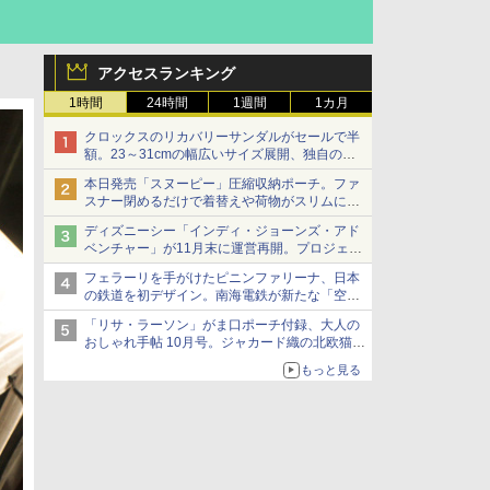
アクセスランキング
1時間
24時間
1週間
1カ月
クロックスのリカバリーサンダルがセールで半
額。23～31cmの幅広いサイズ展開、独自のク
ッション素材を採用
本日発売「スヌーピー」圧縮収納ポーチ。ファ
スナー閉めるだけで着替えや荷物がスリムにま
とまる
ディズニーシー「インディ・ジョーンズ・アド
ベンチャー」が11月末に運営再開。プロジェク
ションマッピングを追加、DPAは1500円
フェラーリを手がけたピニンファリーナ、日本
の鉄道を初デザイン。南海電鉄が新たな「空港
特急」をなにわ筋線へ導入
「リサ・ラーソン」がま口ポーチ付録、大人の
おしゃれ手帖 10月号。ジャカード織の北欧猫デ
ザイン
もっと見る