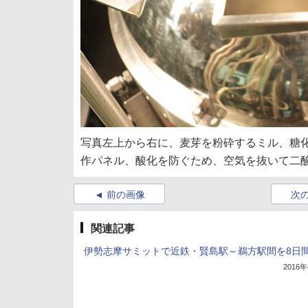
写真左上から右に、麦芽を粉砕するミル、糖
作パネル、酸化を防ぐため、空気を抜いて二
前の画像
次
関連記事
伊勢志摩サミットで近鉄・賢島駅～鵜方駅間を8日
2016