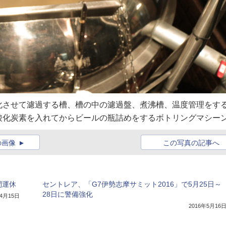
化させて濾過する槽、槽の中の濾過盤、煮沸槽、温度管理をす
酸化炭素を入れてからビールの瓶詰めをするボトリングマシー
の画像
この写真の記事へ
間運休
セントレア、「G7伊勢志摩サミット2016」で5月25日～
28日に警備強化
年4月15日
2016年5月16