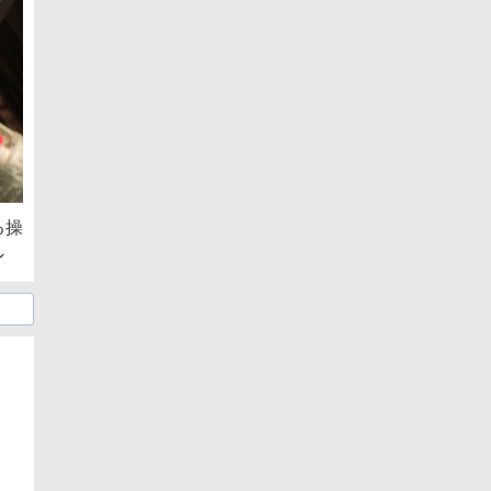
る操
ン
日