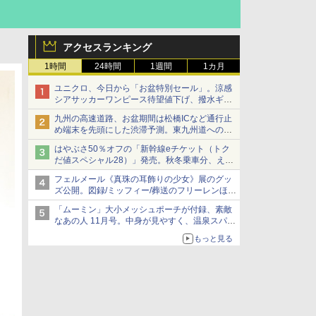
アクセスランキング
1時間
24時間
1週間
1カ月
ユニクロ、今日から「お盆特別セール」。涼感
シアサッカーワンピース待望値下げ、撥水ギア
ショーツは1990円に
九州の高速道路、お盆期間は松橋ICなど通行止
め端末を先頭にした渋滞予測。東九州道への迂
回は料金調整を実施
はやぶさ50％オフの「新幹線eチケット（トク
だ値スペシャル28）」発売。秋冬乗車分、えき
ねっと限定
フェルメール《真珠の耳飾りの少女》展のグッ
ズ公開。図録/ミッフィー/葬送のフリーレンほ
か、注目ブランドコラボが実現
「ムーミン」大小メッシュポーチが付録、素敵
なあの人 11月号。中身が見やすく、温泉スパに
も使える
もっと見る