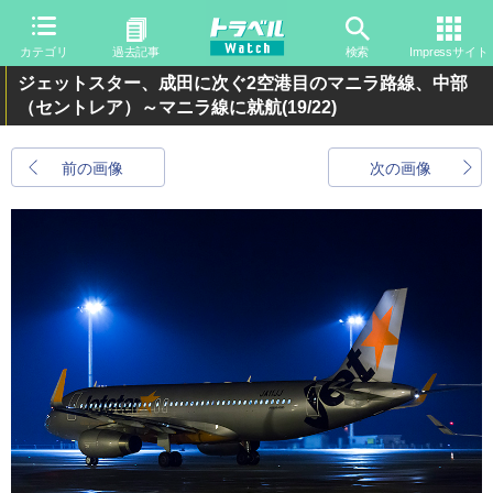
カテゴリ
過去記事
検索
Impressサイト
ジェットスター、成田に次ぐ2空港目のマニラ路線、中部
（セントレア）～マニラ線に就航
(19/22)
前の画像
次の画像