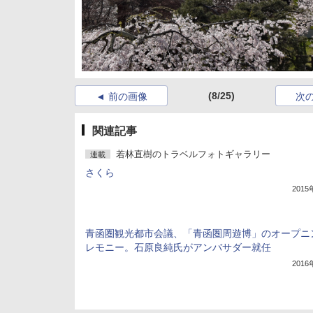
(8/25)
前の画像
次
関連記事
若林直樹のトラベルフォトギャラリー
連載
さくら
201
青函圏観光都市会議、「青函圏周遊博」のオープニ
レモニー。石原良純氏がアンバサダー就任
201