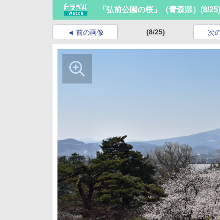
「弘前公園の桜」（青森県）
(8/25
(8/25)
前の画像
次