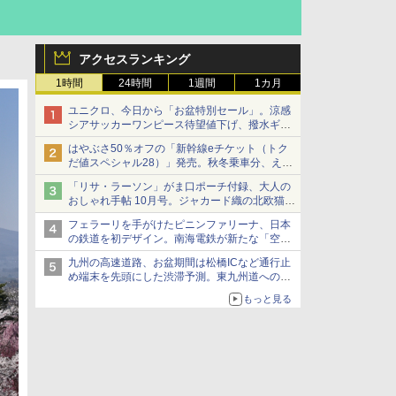
アクセスランキング
1時間
24時間
1週間
1カ月
ユニクロ、今日から「お盆特別セール」。涼感
シアサッカーワンピース待望値下げ、撥水ギア
ショーツは1990円に
はやぶさ50％オフの「新幹線eチケット（トク
だ値スペシャル28）」発売。秋冬乗車分、えき
ねっと限定
「リサ・ラーソン」がま口ポーチ付録、大人の
おしゃれ手帖 10月号。ジャカード織の北欧猫デ
ザイン
フェラーリを手がけたピニンファリーナ、日本
の鉄道を初デザイン。南海電鉄が新たな「空港
特急」をなにわ筋線へ導入
九州の高速道路、お盆期間は松橋ICなど通行止
め端末を先頭にした渋滞予測。東九州道への迂
回は料金調整を実施
もっと見る