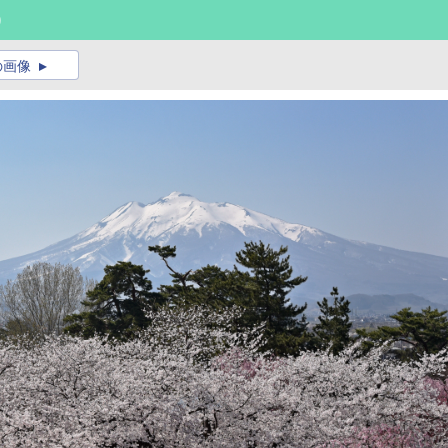
)
の画像