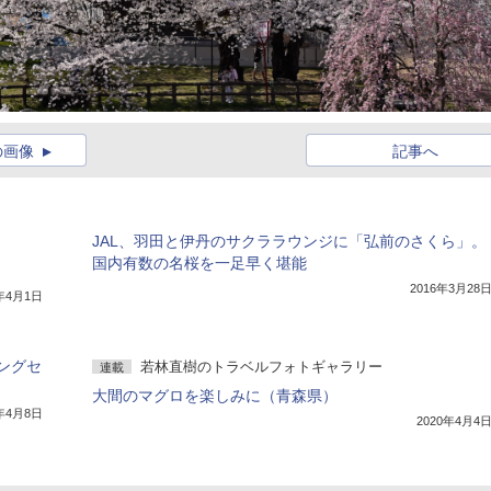
の画像
記事へ
JAL、羽田と伊丹のサクララウンジに「弘前のさくら」。
国内有数の名桜を一足早く堪能
2016年3月28
5年4月1日
ングセ
若林直樹のトラベルフォトギャラリー
連載
大間のマグロを楽しみに（青森県）
6年4月8日
2020年4月4