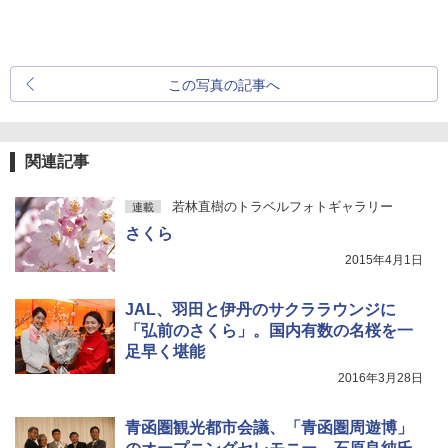
この写真の記事へ
関連記事
若林直樹のトラベルフォトギャラリー
連載
さくら
2015年4月1日
JAL、羽田と伊丹のサクララウンジに
「弘前のさくら」。国内有数の名桜を一
足早く堪能
2016年3月28日
青函圏観光都市会議、「青函圏周遊博」