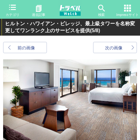
カテゴリ
過去記事
検索
Impressサイト
ヒルトン・ハワイアン・ビレッジ、最上級タワーを名称変
更してワンランク上のサービスを提供
(5/8)
前の画像
次の画像