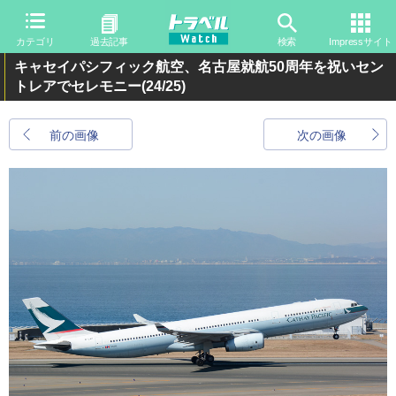
カテゴリ
過去記事
検索
Impressサイト
キャセイパシフィック航空、名古屋就航50周年を祝いセン
トレアでセレモニー
(24/25)
前の画像
次の画像