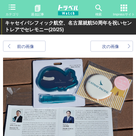
カテゴリ
過去記事
検索
Impressサイト
キャセイパシフィック航空、名古屋就航50周年を祝いセン
トレアでセレモニー
(20/25)
前の画像
次の画像