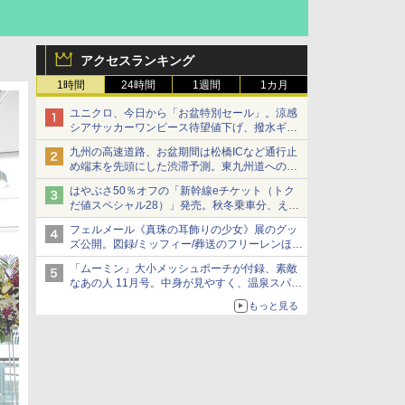
アクセスランキング
1時間
24時間
1週間
1カ月
ユニクロ、今日から「お盆特別セール」。涼感
シアサッカーワンピース待望値下げ、撥水ギア
ショーツは1990円に
九州の高速道路、お盆期間は松橋ICなど通行止
め端末を先頭にした渋滞予測。東九州道への迂
回は料金調整を実施
はやぶさ50％オフの「新幹線eチケット（トク
だ値スペシャル28）」発売。秋冬乗車分、えき
ねっと限定
フェルメール《真珠の耳飾りの少女》展のグッ
ズ公開。図録/ミッフィー/葬送のフリーレンほ
か、注目ブランドコラボが実現
「ムーミン」大小メッシュポーチが付録、素敵
なあの人 11月号。中身が見やすく、温泉スパに
も使える
もっと見る