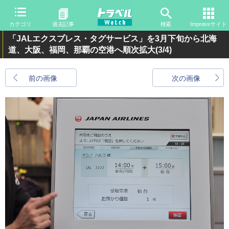
カテゴリ
過去記事
検索
Impressサイト
「JALエクスプレス・タグサービス」を3月下旬から北海
道、大阪、福岡、那覇の空港へ順次拡大
(3/4)
前の画像
次の画像