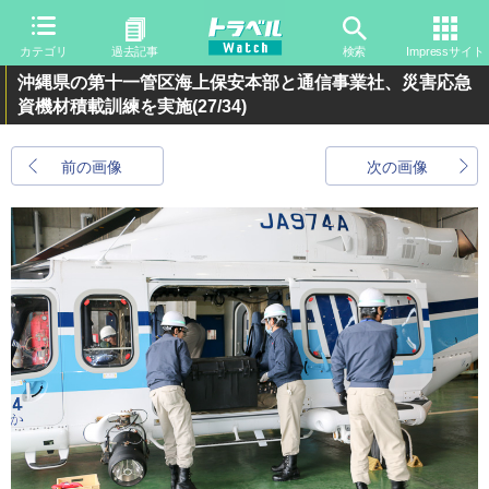
カテゴリ
過去記事
検索
Impressサイト
沖縄県の第十一管区海上保安本部と通信事業社、災害応急
資機材積載訓練を実施
(27/34)
前の画像
次の画像