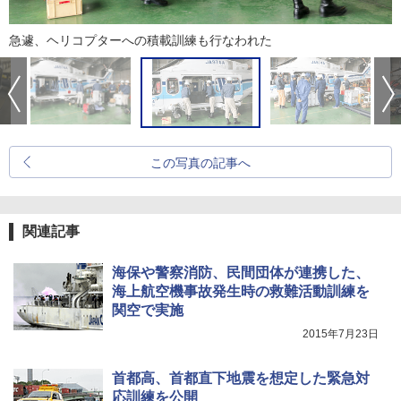
急遽、ヘリコプターへの積載訓練も行なわれた
この写真の記事へ
関連記事
海保や警察消防、民間団体が連携した、
海上航空機事故発生時の救難活動訓練を
関空で実施
2015年7月23日
首都高、首都直下地震を想定した緊急対
応訓練を公開