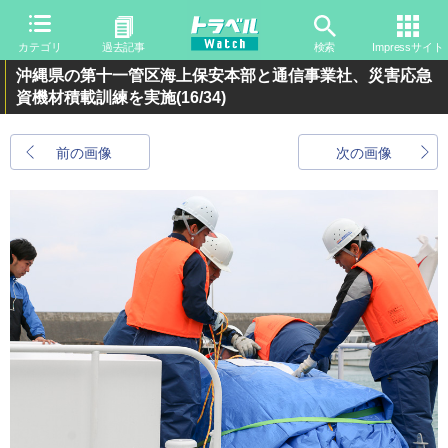
カテゴリ
過去記事
検索
Impressサイト
沖縄県の第十一管区海上保安本部と通信事業社、災害応急
資機材積載訓練を実施
(16/34)
前の画像
次の画像