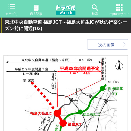
カテゴリ
過去記事
検索
Impressサイト
東北中央自動車道 福島JCT～福島大笹生ICが秋の行楽シー
ズン前に開通
(1/3)
次の画像