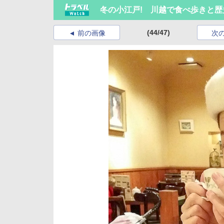
冬の小江戸! 川越で食べ歩きと歴
(44/47)
前の画像
次