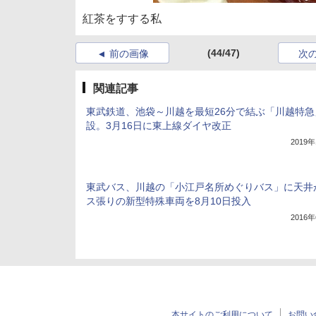
紅茶をすする私
(44/47)
前の画像
次
関連記事
東武鉄道、池袋～川越を最短26分で結ぶ「川越特急
設。3月16日に東上線ダイヤ改正
2019
東武バス、川越の「小江戸名所めぐりバス」に天井
ス張りの新型特殊車両を8月10日投入
2016
本サイトのご利用について
お問い