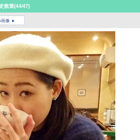
史散策
(44/47)
の画像