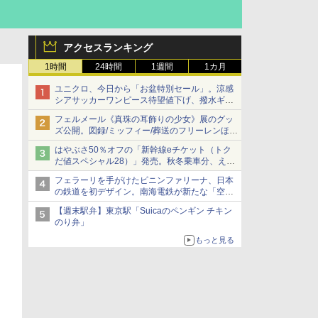
アクセスランキング
1時間
24時間
1週間
1カ月
ユニクロ、今日から「お盆特別セール」。涼感
シアサッカーワンピース待望値下げ、撥水ギア
ショーツは1990円に
フェルメール《真珠の耳飾りの少女》展のグッ
ズ公開。図録/ミッフィー/葬送のフリーレンほ
か、注目ブランドコラボが実現
はやぶさ50％オフの「新幹線eチケット（トク
だ値スペシャル28）」発売。秋冬乗車分、えき
ねっと限定
フェラーリを手がけたピニンファリーナ、日本
の鉄道を初デザイン。南海電鉄が新たな「空港
特急」をなにわ筋線へ導入
【週末駅弁】東京駅「Suicaのペンギン チキン
のり弁」
もっと見る