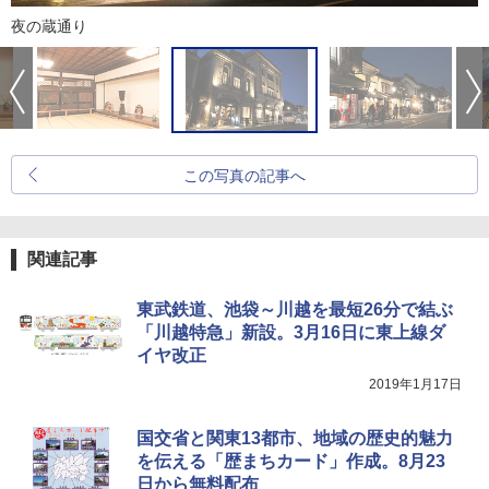
夜の蔵通り
この写真の記事へ
関連記事
東武鉄道、池袋～川越を最短26分で結ぶ
「川越特急」新設。3月16日に東上線ダ
イヤ改正
2019年1月17日
国交省と関東13都市、地域の歴史的魅力
を伝える「歴まちカード」作成。8月23
日から無料配布