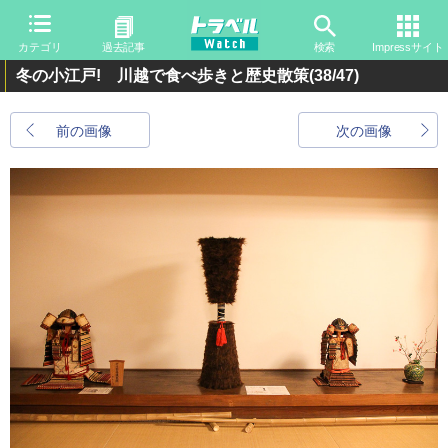
カテゴリ
過去記事
検索
Impressサイト
冬の小江戸! 川越で食べ歩きと歴史散策
(38/47)
前の画像
次の画像