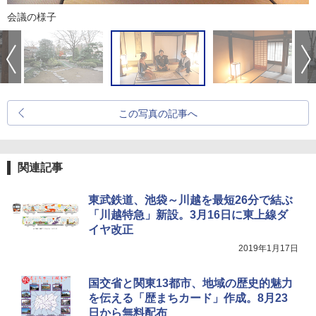
会議の様子
この写真の記事へ
関連記事
東武鉄道、池袋～川越を最短26分で結ぶ
「川越特急」新設。3月16日に東上線ダ
イヤ改正
2019年1月17日
国交省と関東13都市、地域の歴史的魅力
を伝える「歴まちカード」作成。8月23
日から無料配布