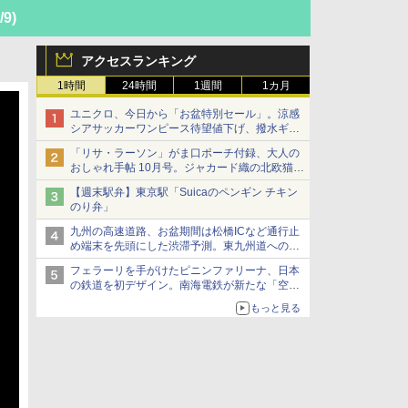
/9)
アクセスランキング
1時間
24時間
1週間
1カ月
ユニクロ、今日から「お盆特別セール」。涼感
シアサッカーワンピース待望値下げ、撥水ギア
ショーツは1990円に
「リサ・ラーソン」がま口ポーチ付録、大人の
おしゃれ手帖 10月号。ジャカード織の北欧猫デ
ザイン
【週末駅弁】東京駅「Suicaのペンギン チキン
のり弁」
九州の高速道路、お盆期間は松橋ICなど通行止
め端末を先頭にした渋滞予測。東九州道への迂
回は料金調整を実施
フェラーリを手がけたピニンファリーナ、日本
の鉄道を初デザイン。南海電鉄が新たな「空港
特急」をなにわ筋線へ導入
もっと見る