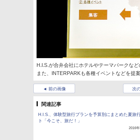
H.I.S.が合弁会社にホテルやテーマパークな
また、INTERPARKも各種イベントなどを提
前の画像
次
関連記事
H.I.S.、体験型旅行プランを予算別にまとめた夏旅
ト「今こそ、旅だ！」
2016