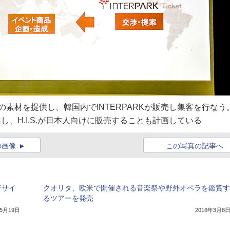
どの素材を提供し、韓国内でINTERPARKが販売し集客を行なう
案し、H.I.S.が日本人向けに販売することも計画している
の画像
この写真の記事へ
行サイ
クオリタ、欧米で開催される音楽祭や野外オペラを鑑賞す
るツアーを発売
年5月19日
2016年3月8