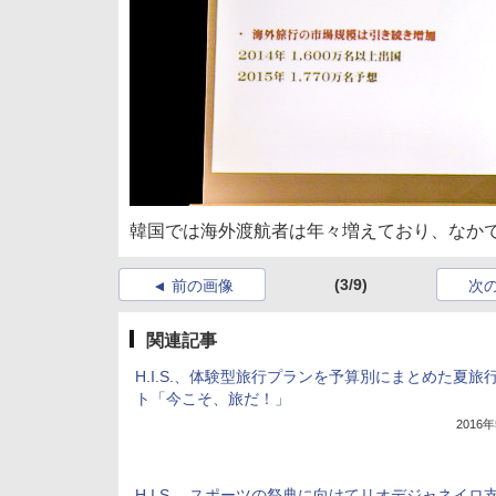
韓国では海外渡航者は年々増えており、なか
(3/9)
前の画像
次
関連記事
H.I.S.、体験型旅行プランを予算別にまとめた夏旅
ト「今こそ、旅だ！」
2016
H.I.S.、スポーツの祭典に向けてリオデジャネイロ