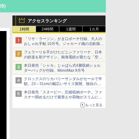
/9)
アクセスランキング
1時間
24時間
1週間
1カ月
「リサ・ラーソン」がま口ポーチ付録、大人の
おしゃれ手帖 10月号。ジャカード織の北欧猫デ
ザイン
フェラーリを手がけたピニンファリーナ、日本
の鉄道を初デザイン。南海電鉄が新たな「空港
特急」をなにわ筋線へ導入
本日発売「シャカ」じゃばら式4層収納ショル
ダーバッグが付録、MonoMax 9月号
クロックスのリカバリーサンダルがセールで半
額。23～31cmの幅広いサイズ展開、独自のク
ッション素材を採用
本日発売「スヌーピー」圧縮収納ポーチ。ファ
スナー閉めるだけで着替えや荷物がスリムにま
とまる
もっと見る