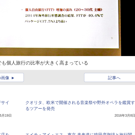
でも個人旅行の比率が大きく高まっている
の画像
記事へ
行サイ
クオリタ、欧米で開催される音楽祭や野外オペラを鑑賞す
るツアーを発売
年5月19日
2016年3月8
支店を
エイチ・アイ・エス、東京 表参道に猿田彦珈琲と旅行関