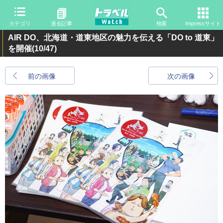
カテゴリ
過去記事
検索
Impressサイト
AIR DO、北海道・道東地区の魅力を伝える「DO to 道東」
を開催
(10/47)
前の画像
次の画像