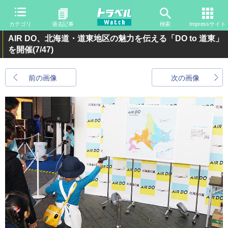
カテゴリ
過去記事
検索
Impressサイト
AIR DO、北海道・道東地区の魅力を伝える「DO to 道東」
を開催
(7/47)
前の画像
次の画像