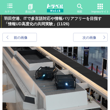
カテゴリ
過去記事
検索
Impressサイト
羽田空港、ITで多言語対応や情報バリアフリーを目指す
「情報UD高度化の共同実験」
(11/26)
前の画像
次の画像