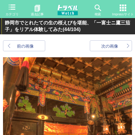
カテゴリ
過去記事
検索
Impressサイト
静岡市でとれたての生の桜えびを堪能、「一富士ニ鷹三茄
子」をリアル体験してみた
(44/104)
前の画像
次の画像