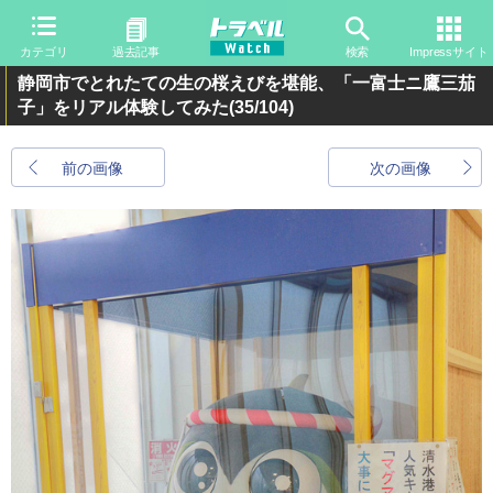
カテゴリ
過去記事
検索
Impressサイト
静岡市でとれたての生の桜えびを堪能、「一富士ニ鷹三茄
子」をリアル体験してみた
(35/104)
前の画像
次の画像